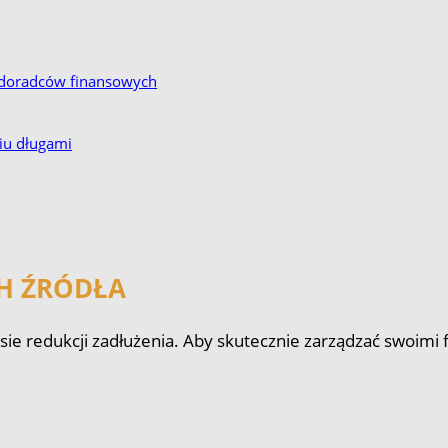
 i doradców finansowych
iu długami
CH ŹRÓDŁA
sie redukcji zadłużenia. Aby skutecznie zarządzać swoimi 