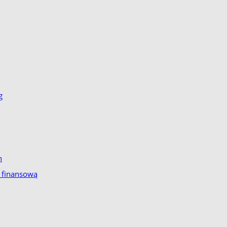
g
h
ść finansową