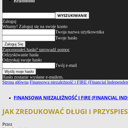
Regulamin
Zaloguj
Witamy! Zaloguj się na swoje konto
Twoja nazwa użytkownika
Twoje hasło
Zapomniałeś hasła? sprowadź pomoc
Odzyskiwanie hasła
Odzyskaj swoje hasło
Twój e-mail
Hasło zostanie wysłane e-mailem.
Strona główna
Finansowa niezależność i FIRE (Financial Independenc
FINANSOWA NIEZALEŻNOŚĆ I FIRE (FINANCIAL IND
JAK ZREDUKOWAĆ DŁUGI I PRZYSPIE
Przez