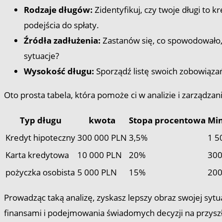
Rodzaje długów:
Zidentyfikuj, czy twoje długi to
podejścia do spłaty.
Źródła zadłużenia:
Zastanów się, co spowodowało, 
sytuacje?
Wysokość długu:
Sporządź listę swoich zobowiązań
Oto prosta tabela, która pomoże ci w analizie i zarządza
Typ długu
kwota
Stopa procentowa
Min
Kredyt hipoteczny
300 000 PLN
3,5%
1 5
Karta kredytowa
10 000 PLN
20%
300
pożyczka osobista
5 000 PLN
15%
200
Prowadząc taką analizę, zyskasz lepszy obraz swojej sytua
finansami i podejmowania świadomych decyzji na przysz