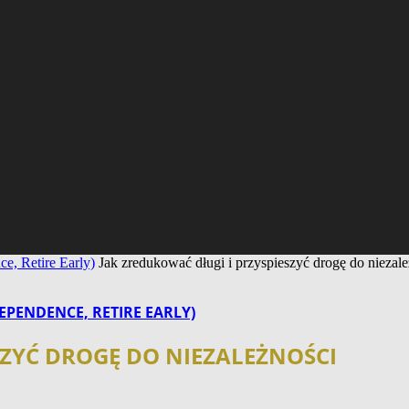
e, Retire Early)
Jak zredukować długi i przyspieszyć drogę do niezale
EPENDENCE, RETIRE EARLY)
SZYĆ DROGĘ DO NIEZALEŻNOŚCI