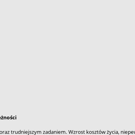
eżności
 coraz trudniejszym zadaniem. Wzrost kosztów życia, nie