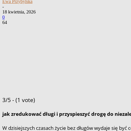
Ewa Przybylska
-
18 kwietnia, 2026
0
64
3/5 - (1 vote)
jak zredukować długi i przyspieszyć drogę do niezal
W dzisiejszych czasach życie bez długów wydaje się być