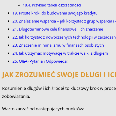
Przykład tabeli oszczędności
Proste kroki do budowania swojego kredytu
Znalezienie wsparcia – jak korzystać z grup wsparcia
Długoterminowe cele finansowe i ich znaczenie
Jak korzystać z nowoczesnych technologii w zarządzan
Znaczenie minimalizmu w finansach osobistych
Jak utrzymać motywację w trakcie walki z długiem
Q&A (Pytania i Odpowiedzi)
JAK ZROZUMIEĆ SWOJE DŁUGI I I
Rozumienie długów i ich źródeł to kluczowy krok w proce
zobowiązania.
Warto zacząć od następujących punktów: