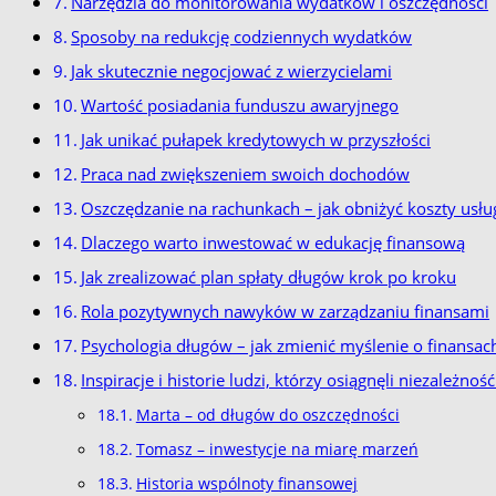
Narzędzia do monitorowania wydatków i oszczędności
Sposoby na redukcję codziennych wydatków
Jak skutecznie negocjować z wierzycielami
Wartość posiadania funduszu awaryjnego
Jak unikać pułapek kredytowych w przyszłości
Praca nad zwiększeniem swoich dochodów
Oszczędzanie na rachunkach – jak obniżyć koszty usłu
Dlaczego warto inwestować w edukację finansową
Jak zrealizować plan spłaty długów krok po kroku
Rola pozytywnych nawyków w zarządzaniu finansami
Psychologia długów – jak zmienić myślenie o finansac
Inspiracje i historie ludzi, którzy osiągnęli niezależno
Marta – od długów do oszczędności
Tomasz – inwestycje na miarę marzeń
Historia wspólnoty finansowej